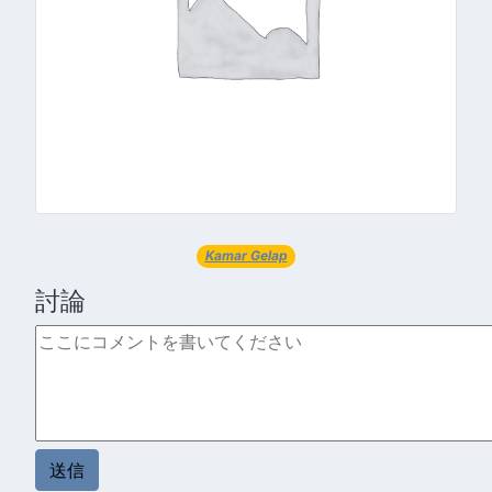
Kamar Gelap
討論