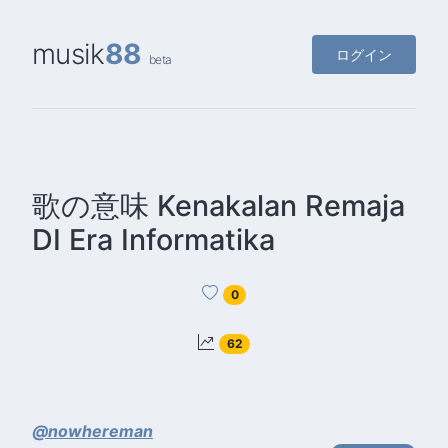
musik
88
ログイン
beta
歌の意味 Kenakalan Remaja
DI Era Informatika
0
62
@nowhereman