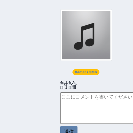
Kamar Gelap
討論