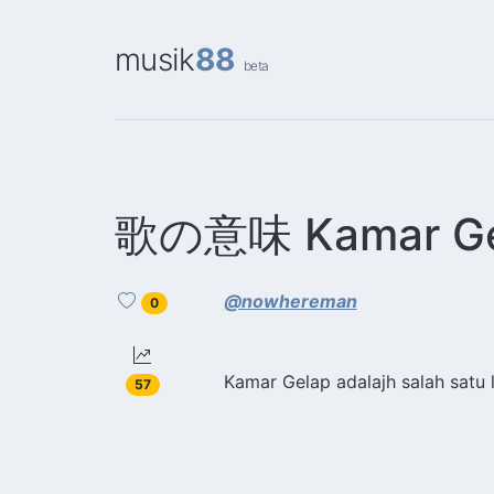
musik
88
beta
歌の意味 Kamar Ge
@nowhereman
0
Kamar Gelap adalajh salah satu
57