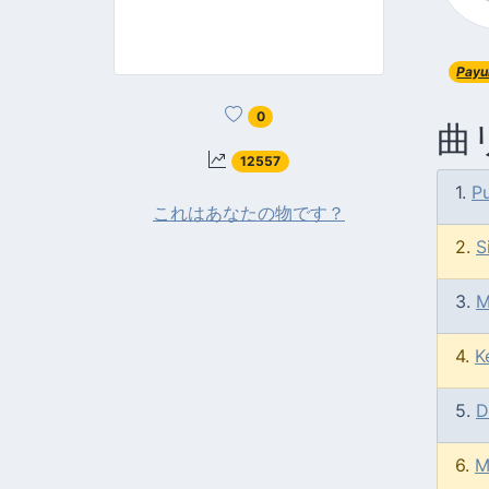
Payu
0
曲
12557
1.
P
これはあなたの物です？
2.
S
3.
M
4.
K
5.
D
6.
M