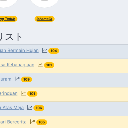
ng Teduh
Ichamalia
リスト
uan Bermain Hujan
104
isa Kebahagiaan
101
uram
109
erinduan
101
i Atas Meja
106
ari Bercerita
105