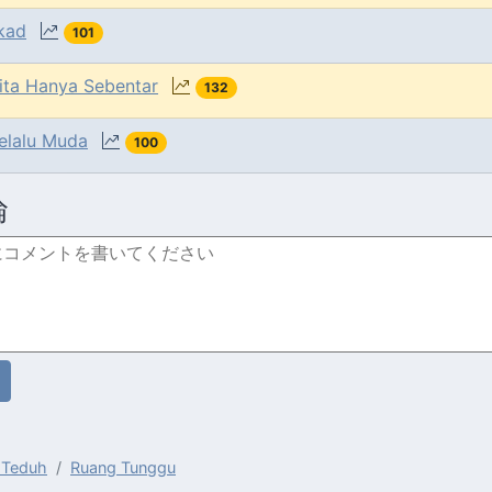
kad
101
ita Hanya Sebentar
132
elalu Muda
100
論
 Teduh
Ruang Tunggu