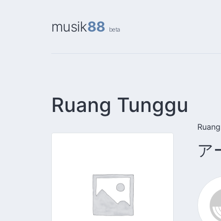
musik
88
beta
Ruang Tunggu
Ruang
ア