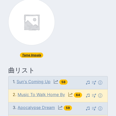
Tame Impala
曲リスト
1.
Sun's Coming Up
58
2.
Music To Walk Home By
64
3.
Apocalypse Dream
59