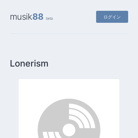
musik
88
ログイン
beta
Lonerism