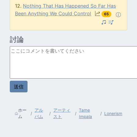
12.
Nothing That Has Happened So Far Has
Been Anything We Could Control
65
討論
ホー
アル
アーティ
Tame
Lonerism
ム
バム
スト
Impala