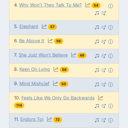
4.
Why Won't They Talk To Me?
54
5.
Elephant
57
6.
Be Above It
56
7.
She Just Won't Believe
49
8.
Keen On Lying
56
9.
Mind Mishcief
50
10.
Feels Like We Only Go Backwards
114
11.
Endors Toi
72