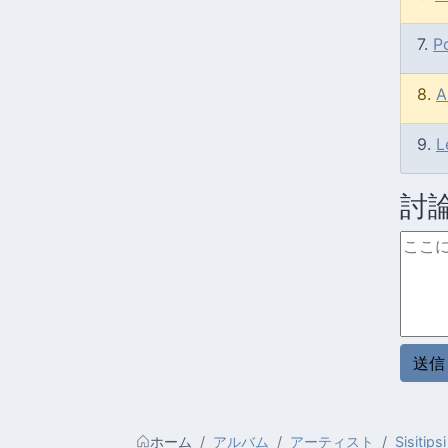
7.
P
8.
A
9.
L
討
ホーム
アルバム
アーティスト
Sisitipsi