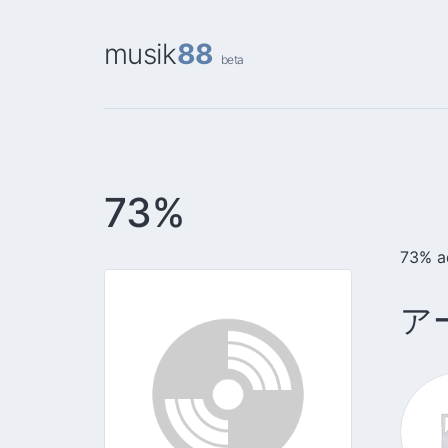
musik
88
beta
73%
73% ad
ア