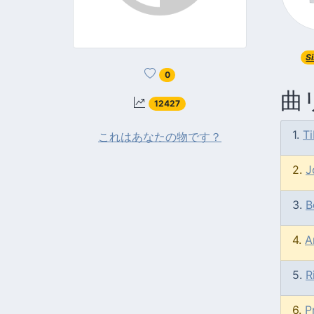
Si
0
曲
12427
1.
T
これはあなたの物です？
2.
J
3.
B
4.
A
5.
R
6.
P