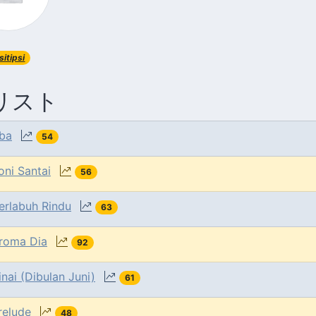
sitipsi
リスト
iba
54
oni Santai
56
erlabuh Rindu
63
roma Dia
92
inai (Dibulan Juni)
61
relude
48