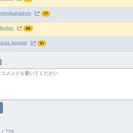
olemikanadum
77
lkohol
66
epas Kendali
51
論
73%