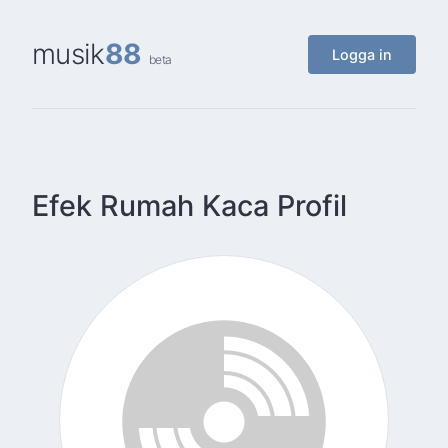
musik
88
Logga in
beta
Efek Rumah Kaca Profil