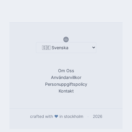
Om Oss
Användarvillkor
Personuppgiftspolicy
Kontakt
crafted with
♥
in
stockholm
•
2026