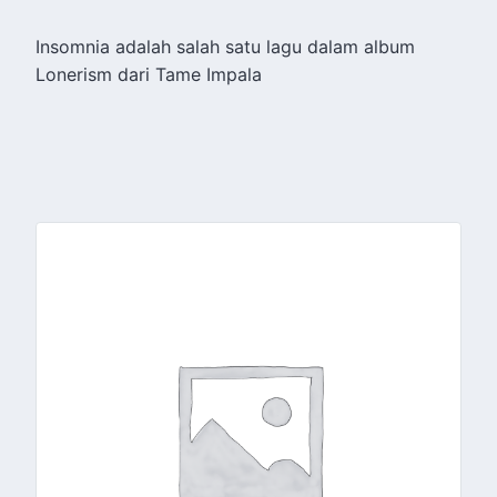
Insomnia adalah salah satu lagu dalam album
Lonerism dari Tame Impala