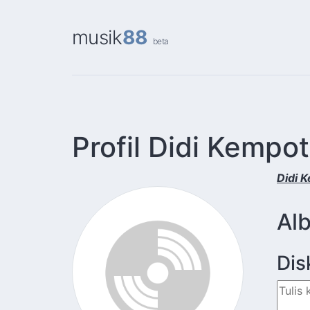
musik
88
beta
Profil Didi Kempot
Didi 
Al
Dis