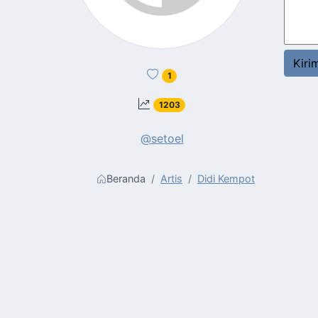
1
1203
@setoel
Beranda
Artis
Didi Kempot