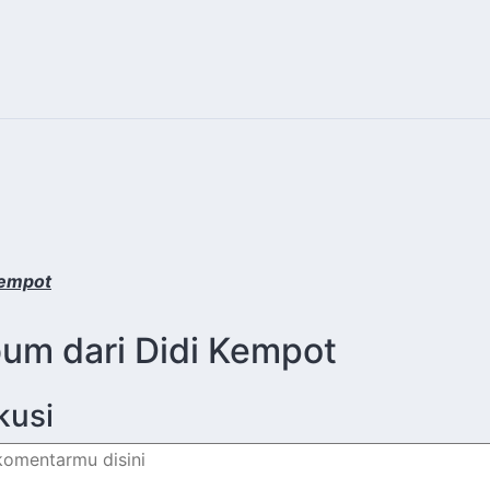
Kempot
bum dari Didi Kempot
kusi