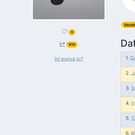
Veron
0
Daf
915
1.
G
Ini punya lo?
2.
J
3.
S
4.
V
5.
1
6.
R