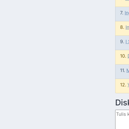
7.
I
8.
I
9.
I
10.
11.
12.
Dis