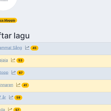
ica Maggio
tar lagu
ammal Sång
45
ajaja
53
topp
67
innaren
41
7 år
59
ida
57