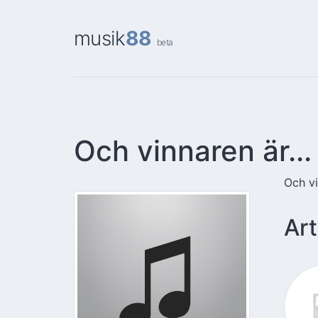
musik
88
beta
Och vinnaren är...
Och vi
Art