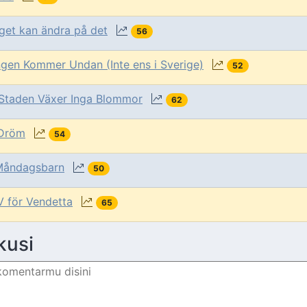
nget kan ändra på det
56
ngen Kommer Undan (Inte ens i Sverige)
52
 Staden Växer Inga Blommor
62
Dröm
54
Måndagsbarn
50
V för Vendetta
65
kusi