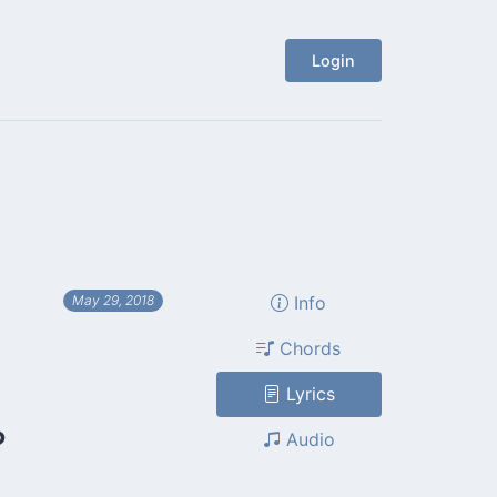
Login
Info
May 29, 2018
Chords
Lyrics
?
Audio