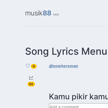
musik
88
beta
Song Lyrics Menu
@nowhereman
0
63
Kamu pikir kamu 