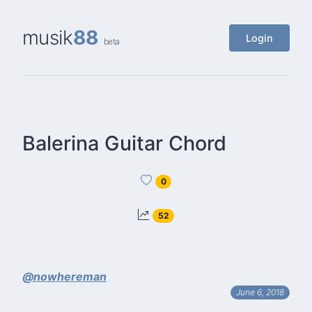
musik
88
Login
beta
Balerina Guitar Chord
0
52
@nowhereman
June 6, 2018