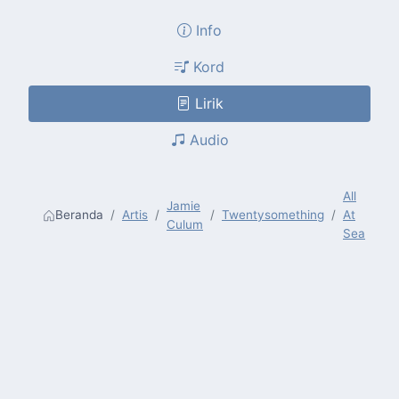
Info
Kord
Lirik
Audio
All
Jamie
Beranda
Artis
Twentysomething
At
Culum
Sea