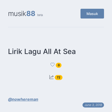
musik
88
Masuk
beta
Lirik Lagu All At Sea
0
72
@nowhereman
June 3, 2018